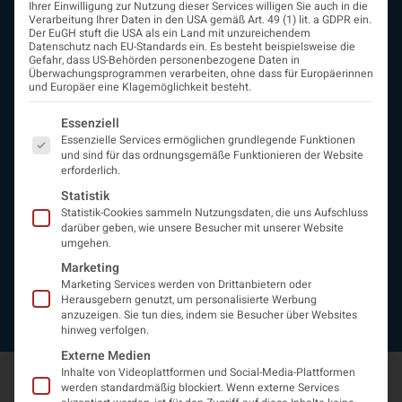
Ihrer Einwilligung zur Nutzung dieser Services willigen Sie auch in die
ÖGN
Verarbeitung Ihrer Daten in den USA gemäß Art. 49 (1) lit. a GDPR ein.
Der EuGH stuft die USA als ein Land mit unzureichendem
Über uns
Datenschutz nach EU-Standards ein. Es besteht beispielsweise die
Vorstand
Gefahr, dass US-Behörden personenbezogene Daten in
Überwachungsprogrammen verarbeiten, ohne dass für Europäerinnen
Beirat
und Europäer eine Klagemöglichkeit besteht.
Arbeitsgemeinschaften
assoziierte Gesellschaften
Es folgt eine Liste der Service-Gruppen, für die eine Einwi
Essenziell
EAN
Essenzielle Services ermöglichen grundlegende Funktionen
Fördermitglieder
und sind für das ordnungsgemäße Funktionieren der Website
erforderlich.
Entwicklung der Neurologoie
Neurologiereport
Statistik
Statistik-Cookies sammeln Nutzungsdaten, die uns Aufschluss
Mitgliedschaft
darüber geben, wie unsere Besucher mit unserer Website
Statuten
umgehen.
Protokolle
Marketing
Kontakt
Marketing Services werden von Drittanbietern oder
Impressum
Herausgebern genutzt, um personalisierte Werbung
Datenschutzerklärung
anzuzeigen. Sie tun dies, indem sie Besucher über Websites
hinweg verfolgen.
Externe Medien
Inhalte von Videoplattformen und Social-Media-Plattformen
werden standardmäßig blockiert. Wenn externe Services