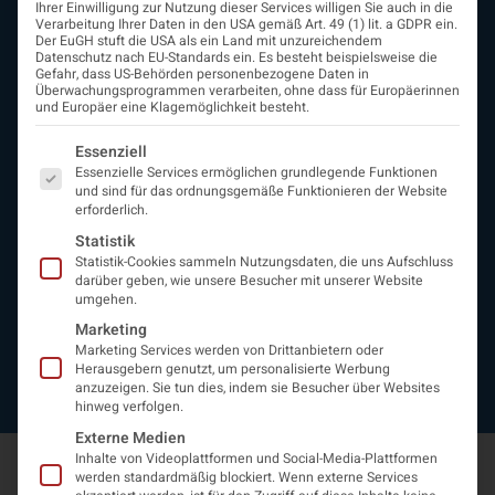
Ihrer Einwilligung zur Nutzung dieser Services willigen Sie auch in die
ÖGN
Verarbeitung Ihrer Daten in den USA gemäß Art. 49 (1) lit. a GDPR ein.
Der EuGH stuft die USA als ein Land mit unzureichendem
Über uns
Datenschutz nach EU-Standards ein. Es besteht beispielsweise die
Vorstand
Gefahr, dass US-Behörden personenbezogene Daten in
Überwachungsprogrammen verarbeiten, ohne dass für Europäerinnen
Beirat
und Europäer eine Klagemöglichkeit besteht.
Arbeitsgemeinschaften
assoziierte Gesellschaften
Es folgt eine Liste der Service-Gruppen, für die eine Einwi
Essenziell
EAN
Essenzielle Services ermöglichen grundlegende Funktionen
Fördermitglieder
und sind für das ordnungsgemäße Funktionieren der Website
erforderlich.
Entwicklung der Neurologoie
Neurologiereport
Statistik
Statistik-Cookies sammeln Nutzungsdaten, die uns Aufschluss
Mitgliedschaft
darüber geben, wie unsere Besucher mit unserer Website
Statuten
umgehen.
Protokolle
Marketing
Kontakt
Marketing Services werden von Drittanbietern oder
Impressum
Herausgebern genutzt, um personalisierte Werbung
Datenschutzerklärung
anzuzeigen. Sie tun dies, indem sie Besucher über Websites
hinweg verfolgen.
Externe Medien
Inhalte von Videoplattformen und Social-Media-Plattformen
werden standardmäßig blockiert. Wenn externe Services