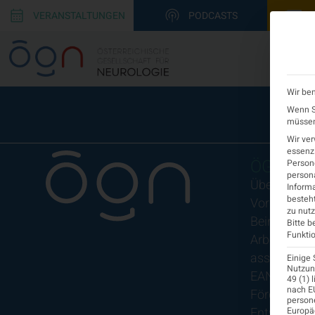
VERANSTALTUNGEN
PODCASTS
Wir ben
Wenn Si
müssen 
Wir ve
essenzi
ÖGN
Persone
persona
Über uns
Informa
besteht
Vorstand
zu nutz
Beirat
Bitte b
Funktio
Arbeitsgem
assoziierte
Einige 
Nutzung
EAN
49 (1) 
nach EU
Fördermitgl
person
Entwicklung
Europä