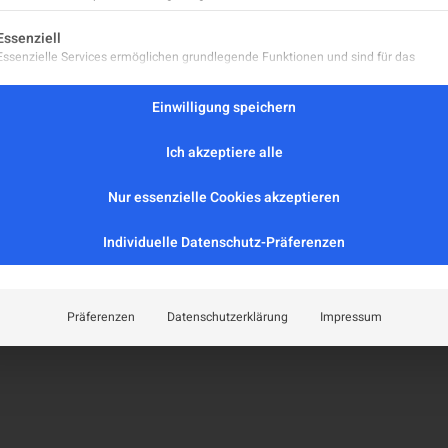
Leitlinien
eport
lgt eine Liste der Service-Gruppen, für die eine Einwilligung er
Positionspapiere
Essenziell
aft
Essenzielle Services ermöglichen grundlegende Funktionen und sind für das
MS-Register (extern)
ordnungsgemäße Funktionieren der Website erforderlich.
MS-Zentren
Statistik
Einwilligung speichern
Facharztordinationen
Statistik-Cookies sammeln Nutzungsdaten, die uns Aufschluss darüber geben, wie
Neurologische Abteilungen
unsere Besucher mit unserer Website umgehen.
Ich akzeptiere alle
Marketing
zerklärung
Marketing Services werden von Drittanbietern oder Herausgebern genutzt, um
Nur essenzielle Cookies akzeptieren
personalisierte Werbung anzuzeigen. Sie tun dies, indem sie Besucher über Websi
hinweg verfolgen.
Individuelle Datenschutz-Präferenzen
Externe Medien
Inhalte von Videoplattformen und Social-Media-Plattformen werden standardmäß
blockiert. Wenn externe Services akzeptiert werden, ist für den Zugriff auf diese In
keine manuelle Einwilligung mehr erforderlich.
Präferenzen
Datenschutzerklärung
Impressum