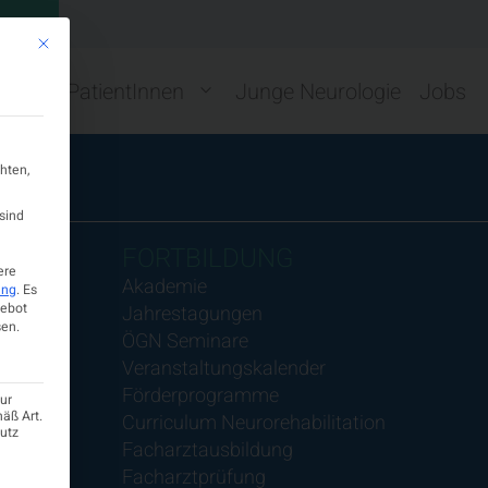
GN
Mit diesem Button wird der Dialog geschlossen. Seine Funktionalität ist ide
ng
PatientInnen
Junge Neurologie
Jobs
hten,
sind
FORTBILDUNG
ere
Akademie
ung
.
Es
gebot
Jahrestagungen
en.
ÖGN Seminare
Veranstaltungskalender
Förderprogramme
ur
mäß Art.
Curriculum Neurorehabilitation
hutz
Facharztausbildung
Facharztprüfung