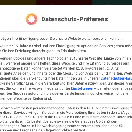
NEUROLOGISCH
KONTAKT
MEINE Ö
Datenschutz-Präferenz
ÖGN
Neurologie
Fortbildu
ötigen Ihre Einwilligung, bevor Sie unsere Website weiter besuchen können.
e unter 16 Jahre alt sind und Ihre Einwilligung zu optionalen Services geben möc
Sie Ihre Erziehungsberechtigten um Erlaubnis bitten.
rwenden Cookies und andere Technologien auf unserer Website. Einige von ihnen 
ell, während andere uns helfen, diese Website und Ihre Erfahrung zu verbessern.
PATIENTINNEN
nbezogene Daten können verarbeitet werden (z. B. IP-Adressen), z. B. für
lisierte Anzeigen und Inhalte oder die Messung von Anzeigen und Inhalten.
Weit
Facharztordinationen
tionen über die Verwendung Ihrer Daten finden Sie in unserer
Datenschutzerklär
 keine Verpflichtung, in die Verarbeitung Ihrer Daten einzuwilligen, um dieses An
Neurologische Abteilungen
en.
Sie können Ihre Auswahl jederzeit unter
Einstellungen
widerrufen oder anpass
MS-Zentren
eachten Sie, dass aufgrund individueller Einstellungen möglicherweise nicht alle
Informationsfolder
nen der Website verfügbar sind.
einschaften
PatientInnenverfügung
 Gesellschaften
Services verarbeiten personenbezogene Daten in den USA. Mit Ihrer Einwilligung z
 dieser Services willigen Sie auch in die Verarbeitung Ihrer Daten in den USA ge
lit. a GDPR ein. Der EuGH stuft die USA als ein Land mit unzureichendem Datensc
-Standards ein. Es besteht beispielsweise die Gefahr, dass US-Behörden
ieder
enbezogene Daten in Überwachungsprogrammen verarbeiten, ohne dass für
NEUROLOGIE
 der Neurologoie
erinnen und Europäer eine Klagemöglichkeit besteht.