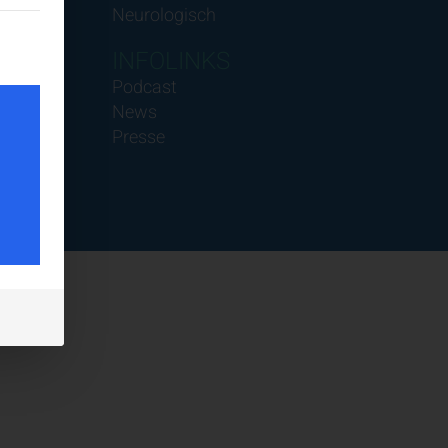
Neurologisch
teilt werden kann. Die erste Service-Gruppe ist essenziell und k
INFOLINKS
Podcast
News
Presse
tes
ig
halte