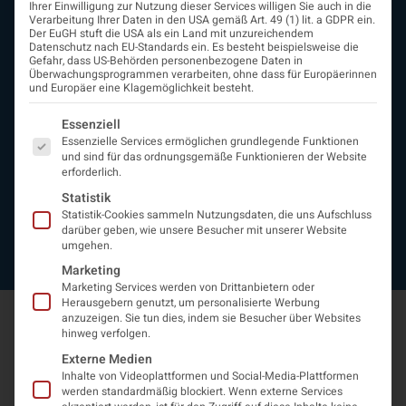
Ihrer Einwilligung zur Nutzung dieser Services willigen Sie auch in die
Beirat
Verarbeitung Ihrer Daten in den USA gemäß Art. 49 (1) lit. a GDPR ein.
Arbeitsgemeinschaften
Der EuGH stuft die USA als ein Land mit unzureichendem
Datenschutz nach EU-Standards ein. Es besteht beispielsweise die
assoziierte Gesellschaften
Gefahr, dass US-Behörden personenbezogene Daten in
EAN
Überwachungsprogrammen verarbeiten, ohne dass für Europäerinnen
und Europäer eine Klagemöglichkeit besteht.
Fördermitglieder
Entwicklung der Neurologoie
Es folgt eine Liste der Service-Gruppen, für die eine Einwi
Essenziell
Neurologiereport
Essenzielle Services ermöglichen grundlegende Funktionen
Mitgliedschaft
und sind für das ordnungsgemäße Funktionieren der Website
Statuten
erforderlich.
Protokolle
Statistik
Kontakt
Statistik-Cookies sammeln Nutzungsdaten, die uns Aufschluss
Impressum
darüber geben, wie unsere Besucher mit unserer Website
umgehen.
Datenschutzerklärung
Marketing
Marketing Services werden von Drittanbietern oder
Herausgebern genutzt, um personalisierte Werbung
anzuzeigen. Sie tun dies, indem sie Besucher über Websites
hinweg verfolgen.
Externe Medien
Inhalte von Videoplattformen und Social-Media-Plattformen
werden standardmäßig blockiert. Wenn externe Services