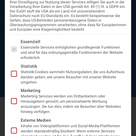
Ihrer Einwilligung zur Nutzung dieser Services willigen Sie auch in die
Beirat
Verarbeitung Ihrer Daten in den USA gemäß Art. 49 (1) lit. a GDPR ein.
Arbeitsgemeinschaften
Der EuGH stuft die USA als ein Land mit unzureichendem
Datenschutz nach EU-Standards ein. Es besteht beispielsweise die
assoziierte Gesellschaften
Gefahr, dass US-Behörden personenbezogene Daten in
EAN
Überwachungsprogrammen verarbeiten, ohne dass für Europäerinnen
und Europäer eine Klagemöglichkeit besteht.
Fördermitglieder
Entwicklung der Neurologoie
Es folgt eine Liste der Service-Gruppen, für die eine Einwi
Essenziell
Neurologiereport
Essenzielle Services ermöglichen grundlegende Funktionen
Mitgliedschaft
und sind für das ordnungsgemäße Funktionieren der Website
Statuten
erforderlich.
Protokolle
Statistik
Kontakt
Statistik-Cookies sammeln Nutzungsdaten, die uns Aufschluss
Impressum
darüber geben, wie unsere Besucher mit unserer Website
umgehen.
Datenschutzerklärung
Marketing
Marketing Services werden von Drittanbietern oder
Herausgebern genutzt, um personalisierte Werbung
anzuzeigen. Sie tun dies, indem sie Besucher über Websites
hinweg verfolgen.
Externe Medien
Inhalte von Videoplattformen und Social-Media-Plattformen
werden standardmäßig blockiert. Wenn externe Services