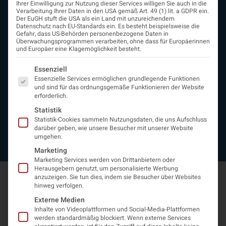
Ihrer Einwilligung zur Nutzung dieser Services willigen Sie auch in die
Beirat
Verarbeitung Ihrer Daten in den USA gemäß Art. 49 (1) lit. a GDPR ein.
Arbeitsgemeinschaften
Der EuGH stuft die USA als ein Land mit unzureichendem
Datenschutz nach EU-Standards ein. Es besteht beispielsweise die
assoziierte Gesellschaften
Gefahr, dass US-Behörden personenbezogene Daten in
EAN
Überwachungsprogrammen verarbeiten, ohne dass für Europäerinnen
und Europäer eine Klagemöglichkeit besteht.
Fördermitglieder
Entwicklung der Neurologoie
Es folgt eine Liste der Service-Gruppen, für die eine Einwi
Essenziell
Neurologiereport
Essenzielle Services ermöglichen grundlegende Funktionen
Mitgliedschaft
und sind für das ordnungsgemäße Funktionieren der Website
Statuten
erforderlich.
Protokolle
Statistik
Kontakt
Statistik-Cookies sammeln Nutzungsdaten, die uns Aufschluss
Impressum
darüber geben, wie unsere Besucher mit unserer Website
umgehen.
Datenschutzerklärung
Marketing
Marketing Services werden von Drittanbietern oder
Herausgebern genutzt, um personalisierte Werbung
anzuzeigen. Sie tun dies, indem sie Besucher über Websites
hinweg verfolgen.
Externe Medien
Inhalte von Videoplattformen und Social-Media-Plattformen
werden standardmäßig blockiert. Wenn externe Services