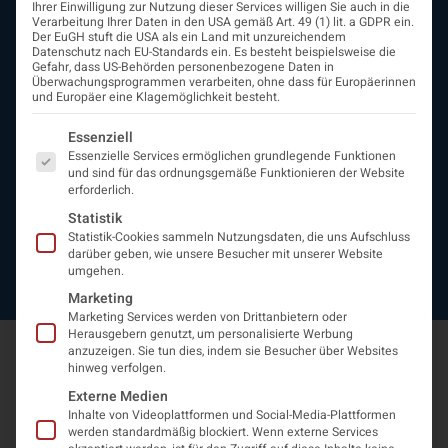
Ihrer Einwilligung zur Nutzung dieser Services willigen Sie auch in die
Beirat
Verarbeitung Ihrer Daten in den USA gemäß Art. 49 (1) lit. a GDPR ein.
Arbeitsgemeinschaften
Der EuGH stuft die USA als ein Land mit unzureichendem
Datenschutz nach EU-Standards ein. Es besteht beispielsweise die
assoziierte Gesellschaften
Gefahr, dass US-Behörden personenbezogene Daten in
EAN
Überwachungsprogrammen verarbeiten, ohne dass für Europäerinnen
und Europäer eine Klagemöglichkeit besteht.
Fördermitglieder
Entwicklung der Neurologoie
Es folgt eine Liste der Service-Gruppen, für die eine Einwi
Essenziell
Neurologiereport
Essenzielle Services ermöglichen grundlegende Funktionen
Mitgliedschaft
und sind für das ordnungsgemäße Funktionieren der Website
Statuten
erforderlich.
Protokolle
Statistik
Kontakt
Statistik-Cookies sammeln Nutzungsdaten, die uns Aufschluss
Impressum
darüber geben, wie unsere Besucher mit unserer Website
umgehen.
Datenschutzerklärung
Marketing
Marketing Services werden von Drittanbietern oder
Herausgebern genutzt, um personalisierte Werbung
anzuzeigen. Sie tun dies, indem sie Besucher über Websites
hinweg verfolgen.
Externe Medien
Inhalte von Videoplattformen und Social-Media-Plattformen
werden standardmäßig blockiert. Wenn externe Services