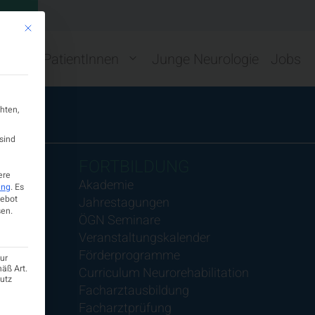
GN
Mit diesem Button wird der Dialog geschlossen. Seine Funktionalität ist ide
ng
PatientInnen
Junge Neurologie
Jobs
hten,
sind
FORTBILDUNG
ere
Akademie
ung
.
Es
gebot
Jahrestagungen
en.
ÖGN Seminare
Veranstaltungskalender
Förderprogramme
ur
mäß Art.
Curriculum Neurorehabilitation
hutz
Facharztausbildung
Facharztprüfung