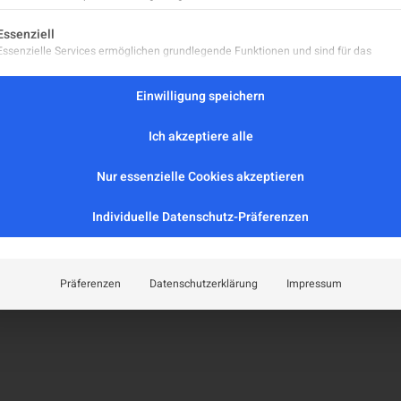
Leitlinien
eport
lgt eine Liste der Service-Gruppen, für die eine Einwilligung er
Positionspapiere
Essenziell
aft
Essenzielle Services ermöglichen grundlegende Funktionen und sind für das
MS-Register (extern)
ordnungsgemäße Funktionieren der Website erforderlich.
MS-Zentren
Statistik
Einwilligung speichern
Facharztordinationen
Statistik-Cookies sammeln Nutzungsdaten, die uns Aufschluss darüber geben, wie
Neurologische Abteilungen
unsere Besucher mit unserer Website umgehen.
Ich akzeptiere alle
Marketing
zerklärung
Marketing Services werden von Drittanbietern oder Herausgebern genutzt, um
Nur essenzielle Cookies akzeptieren
personalisierte Werbung anzuzeigen. Sie tun dies, indem sie Besucher über Websi
hinweg verfolgen.
Individuelle Datenschutz-Präferenzen
Externe Medien
Inhalte von Videoplattformen und Social-Media-Plattformen werden standardmäß
blockiert. Wenn externe Services akzeptiert werden, ist für den Zugriff auf diese In
keine manuelle Einwilligung mehr erforderlich.
Präferenzen
Datenschutzerklärung
Impressum