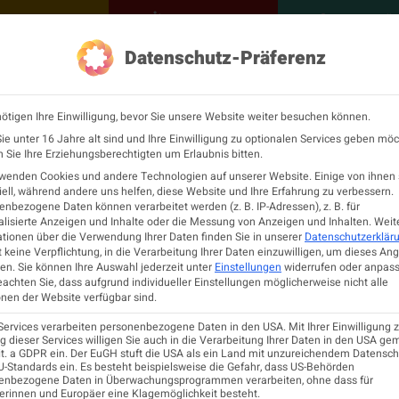
NEUROLOGISCH
KONTAKT
MEINE Ö
Datenschutz-Präferenz
ÖGN
Neurologie
Fortbildu
ötigen Ihre Einwilligung, bevor Sie unsere Website weiter besuchen können.
e unter 16 Jahre alt sind und Ihre Einwilligung zu optionalen Services geben möc
Sie Ihre Erziehungsberechtigten um Erlaubnis bitten.
rwenden Cookies und andere Technologien auf unserer Website. Einige von ihnen 
ell, während andere uns helfen, diese Website und Ihre Erfahrung zu verbessern.
PATIENTINNEN
nbezogene Daten können verarbeitet werden (z. B. IP-Adressen), z. B. für
lisierte Anzeigen und Inhalte oder die Messung von Anzeigen und Inhalten.
Weit
Facharztordinationen
tionen über die Verwendung Ihrer Daten finden Sie in unserer
Datenschutzerklär
 keine Verpflichtung, in die Verarbeitung Ihrer Daten einzuwilligen, um dieses An
Neurologische Abteilungen
en.
Sie können Ihre Auswahl jederzeit unter
Einstellungen
widerrufen oder anpass
MS-Zentren
eachten Sie, dass aufgrund individueller Einstellungen möglicherweise nicht alle
Informationsfolder
nen der Website verfügbar sind.
einschaften
PatientInnenverfügung
 Gesellschaften
Services verarbeiten personenbezogene Daten in den USA. Mit Ihrer Einwilligung z
 dieser Services willigen Sie auch in die Verarbeitung Ihrer Daten in den USA ge
lit. a GDPR ein. Der EuGH stuft die USA als ein Land mit unzureichendem Datensc
-Standards ein. Es besteht beispielsweise die Gefahr, dass US-Behörden
ieder
enbezogene Daten in Überwachungsprogrammen verarbeiten, ohne dass für
NEUROLOGIE
 der Neurologoie
erinnen und Europäer eine Klagemöglichkeit besteht.