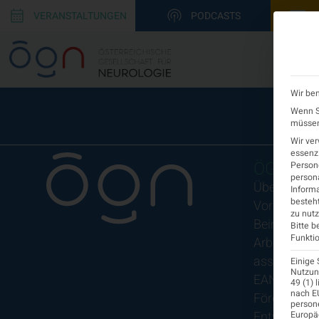
VERANSTALTUNGEN
PODCASTS
Wir ben
Wenn Si
müssen 
Wir ve
essenzi
ÖGN
Persone
persona
Über uns
Informa
besteht
Vorstand
zu nutz
Beirat
Bitte b
Funktio
Arbeitsgem
assoziierte
Einige 
Nutzung
EAN
49 (1) 
nach EU
Fördermitgl
person
Entwicklung
Europä