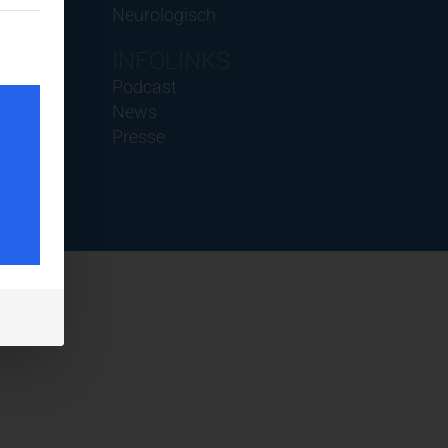
Neurologisch
teilt werden kann. Die erste Service-Gruppe ist essenziell und k
INFOLINKS
Podcast
News
Presse
tes
ig
halte