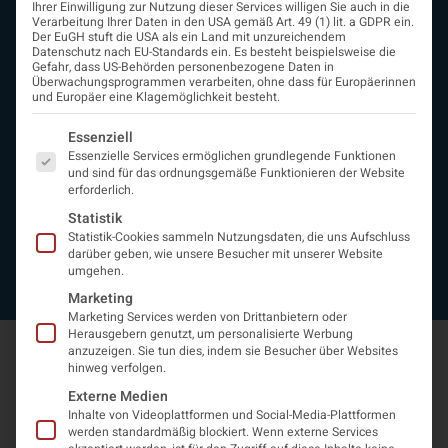
Ihrer Einwilligung zur Nutzung dieser Services willigen Sie auch in die
Beirat
Verarbeitung Ihrer Daten in den USA gemäß Art. 49 (1) lit. a GDPR ein.
Arbeitsgemeinschaften
Der EuGH stuft die USA als ein Land mit unzureichendem
Datenschutz nach EU-Standards ein. Es besteht beispielsweise die
assoziierte Gesellschaften
Gefahr, dass US-Behörden personenbezogene Daten in
EAN
Überwachungsprogrammen verarbeiten, ohne dass für Europäerinnen
und Europäer eine Klagemöglichkeit besteht.
Fördermitglieder
Entwicklung der Neurologoie
Es folgt eine Liste der Service-Gruppen, für die eine Einwi
Essenziell
Neurologiereport
Essenzielle Services ermöglichen grundlegende Funktionen
Mitgliedschaft
und sind für das ordnungsgemäße Funktionieren der Website
Statuten
erforderlich.
Protokolle
Statistik
Kontakt
Statistik-Cookies sammeln Nutzungsdaten, die uns Aufschluss
Impressum
darüber geben, wie unsere Besucher mit unserer Website
umgehen.
Datenschutzerklärung
Marketing
Marketing Services werden von Drittanbietern oder
Herausgebern genutzt, um personalisierte Werbung
anzuzeigen. Sie tun dies, indem sie Besucher über Websites
hinweg verfolgen.
Externe Medien
Inhalte von Videoplattformen und Social-Media-Plattformen
werden standardmäßig blockiert. Wenn externe Services