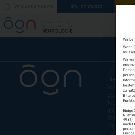
VERANSTALTUNGEN
PODCASTS
Wir ben
Wenn Si
müssen 
Wir ve
essenzi
ÖGN
Persone
persona
Über uns
Informa
besteht
Vorstand
zu nutz
Beirat
Bitte b
Funktio
Arbeitsgem
assoziierte
Einige 
Nutzung
EAN
49 (1) 
nach EU
Fördermitgl
person
Entwicklung
Europä