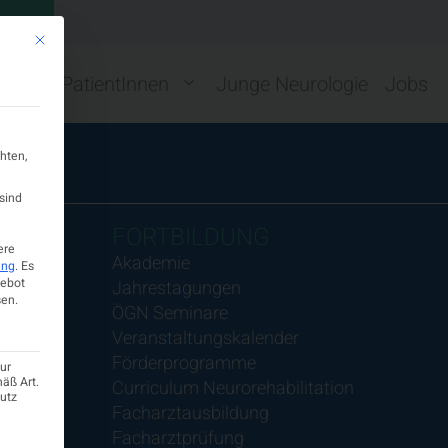
GN
Mit diesem Button wird der Dialog geschlossen. Seine Funktionalität ist ide
ng
PatientInnen
Junge Neurologie
Jobs
hten,
sind
FORTBILDUNG
ere
Akademie
ung
.
Es
gebot
Jahrestagungen
en.
ÖGN Seminare
Veranstaltungskalender
Förderprogramme
ur
mäß Art.
Curriculum Neurorehabilitation
hutz
Facharztausbildung
Facharztprüfung