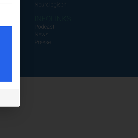
Neurologisch
teilt werden kann. Die erste Service-Gruppe ist essenziell und k
INFOLINKS
Podcast
News
Presse
tes
ig
halte