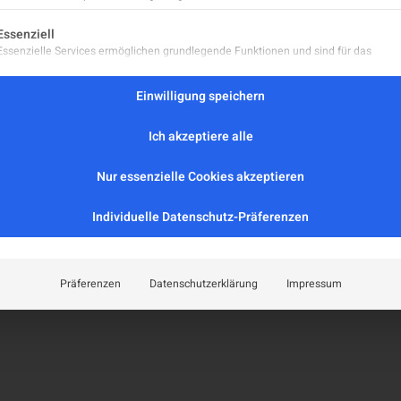
Leitlinien
eport
lgt eine Liste der Service-Gruppen, für die eine Einwilligung er
Positionspapiere
Essenziell
aft
Essenzielle Services ermöglichen grundlegende Funktionen und sind für das
MS-Register (extern)
ordnungsgemäße Funktionieren der Website erforderlich.
MS-Zentren
Statistik
Einwilligung speichern
Facharztordinationen
Statistik-Cookies sammeln Nutzungsdaten, die uns Aufschluss darüber geben, wie
Neurologische Abteilungen
unsere Besucher mit unserer Website umgehen.
Ich akzeptiere alle
Marketing
zerklärung
Marketing Services werden von Drittanbietern oder Herausgebern genutzt, um
Nur essenzielle Cookies akzeptieren
personalisierte Werbung anzuzeigen. Sie tun dies, indem sie Besucher über Websi
hinweg verfolgen.
Individuelle Datenschutz-Präferenzen
Externe Medien
Inhalte von Videoplattformen und Social-Media-Plattformen werden standardmäß
blockiert. Wenn externe Services akzeptiert werden, ist für den Zugriff auf diese In
keine manuelle Einwilligung mehr erforderlich.
Präferenzen
Datenschutzerklärung
Impressum