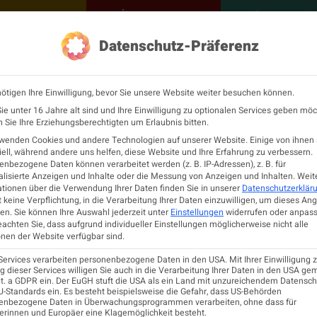
NEUROLOGISCH
KONTAKT
MEINE Ö
Datenschutz-Präferenz
ÖGN
Neurologie
Fortbildu
ötigen Ihre Einwilligung, bevor Sie unsere Website weiter besuchen können.
e unter 16 Jahre alt sind und Ihre Einwilligung zu optionalen Services geben möc
Sie Ihre Erziehungsberechtigten um Erlaubnis bitten.
rwenden Cookies und andere Technologien auf unserer Website. Einige von ihnen 
ell, während andere uns helfen, diese Website und Ihre Erfahrung zu verbessern.
PATIENTINNEN
nbezogene Daten können verarbeitet werden (z. B. IP-Adressen), z. B. für
lisierte Anzeigen und Inhalte oder die Messung von Anzeigen und Inhalten.
Weit
Facharztordinationen
tionen über die Verwendung Ihrer Daten finden Sie in unserer
Datenschutzerklär
 keine Verpflichtung, in die Verarbeitung Ihrer Daten einzuwilligen, um dieses An
Neurologische Abteilungen
en.
Sie können Ihre Auswahl jederzeit unter
Einstellungen
widerrufen oder anpass
MS-Zentren
eachten Sie, dass aufgrund individueller Einstellungen möglicherweise nicht alle
Informationsfolder
nen der Website verfügbar sind.
einschaften
PatientInnenverfügung
 Gesellschaften
Services verarbeiten personenbezogene Daten in den USA. Mit Ihrer Einwilligung z
 dieser Services willigen Sie auch in die Verarbeitung Ihrer Daten in den USA ge
lit. a GDPR ein. Der EuGH stuft die USA als ein Land mit unzureichendem Datensc
-Standards ein. Es besteht beispielsweise die Gefahr, dass US-Behörden
ieder
enbezogene Daten in Überwachungsprogrammen verarbeiten, ohne dass für
NEUROLOGIE
 der Neurologoie
erinnen und Europäer eine Klagemöglichkeit besteht.