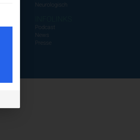
Neurologisch
teilt werden kann. Die erste Service-Gruppe ist essenziell und k
INFOLINKS
Podcast
News
Presse
tes
ig
halte