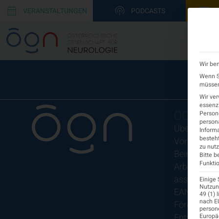
VERANSTALTUNGEN
PODCASTS
Wir ben
Wenn Si
müssen 
Wir ve
essenzi
ÖGN
Persone
persona
Über uns
Informa
besteht
Vorstand
zu nutz
Beirat
Bitte b
Funktio
Arbeitsgem
assoziierte
Einige 
Nutzung
EAN
49 (1) 
nach EU
Fördermitgl
person
Entwicklung
Europä