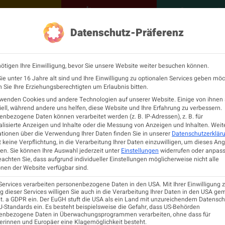
NEUROLOGISCH
KONTAKT
MEINE Ö
Datenschutz-Präferenz
ÖGN
Neurologie
Fortbildu
ötigen Ihre Einwilligung, bevor Sie unsere Website weiter besuchen können.
e unter 16 Jahre alt sind und Ihre Einwilligung zu optionalen Services geben möc
Sie Ihre Erziehungsberechtigten um Erlaubnis bitten.
rwenden Cookies und andere Technologien auf unserer Website. Einige von ihnen 
ell, während andere uns helfen, diese Website und Ihre Erfahrung zu verbessern.
PATIENTINNEN
nbezogene Daten können verarbeitet werden (z. B. IP-Adressen), z. B. für
lisierte Anzeigen und Inhalte oder die Messung von Anzeigen und Inhalten.
Weit
Facharztordinationen
tionen über die Verwendung Ihrer Daten finden Sie in unserer
Datenschutzerklär
 keine Verpflichtung, in die Verarbeitung Ihrer Daten einzuwilligen, um dieses An
Neurologische Abteilungen
en.
Sie können Ihre Auswahl jederzeit unter
Einstellungen
widerrufen oder anpass
MS-Zentren
eachten Sie, dass aufgrund individueller Einstellungen möglicherweise nicht alle
Informationsfolder
nen der Website verfügbar sind.
einschaften
PatientInnenverfügung
 Gesellschaften
Services verarbeiten personenbezogene Daten in den USA. Mit Ihrer Einwilligung z
 dieser Services willigen Sie auch in die Verarbeitung Ihrer Daten in den USA ge
lit. a GDPR ein. Der EuGH stuft die USA als ein Land mit unzureichendem Datensc
-Standards ein. Es besteht beispielsweise die Gefahr, dass US-Behörden
ieder
enbezogene Daten in Überwachungsprogrammen verarbeiten, ohne dass für
NEUROLOGIE
 der Neurologoie
erinnen und Europäer eine Klagemöglichkeit besteht.