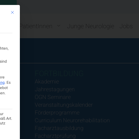
GN
Mit diesem Button wird der Dialog geschlossen. Seine Funktionalität ist ide
ng
PatientInnen
Junge Neurologie
Jobs
hten,
sind
FORTBILDUNG
ere
Akademie
ung
.
Es
gebot
Jahrestagungen
en.
ÖGN Seminare
Veranstaltungskalender
Förderprogramme
ur
mäß Art.
Curriculum Neurorehabilitation
hutz
Facharztausbildung
Facharztprüfung