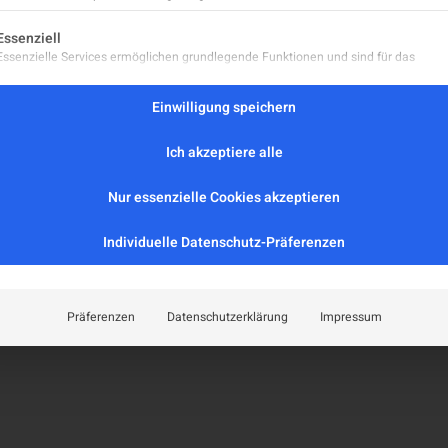
Leitlinien
eport
lgt eine Liste der Service-Gruppen, für die eine Einwilligung er
Positionspapiere
Essenziell
aft
Essenzielle Services ermöglichen grundlegende Funktionen und sind für das
MS-Register (extern)
ordnungsgemäße Funktionieren der Website erforderlich.
MS-Zentren
Statistik
Einwilligung speichern
Facharztordinationen
Statistik-Cookies sammeln Nutzungsdaten, die uns Aufschluss darüber geben, wie
Neurologische Abteilungen
unsere Besucher mit unserer Website umgehen.
Ich akzeptiere alle
Marketing
zerklärung
Marketing Services werden von Drittanbietern oder Herausgebern genutzt, um
Nur essenzielle Cookies akzeptieren
personalisierte Werbung anzuzeigen. Sie tun dies, indem sie Besucher über Websi
hinweg verfolgen.
Individuelle Datenschutz-Präferenzen
Externe Medien
Inhalte von Videoplattformen und Social-Media-Plattformen werden standardmäß
blockiert. Wenn externe Services akzeptiert werden, ist für den Zugriff auf diese In
keine manuelle Einwilligung mehr erforderlich.
Präferenzen
Datenschutzerklärung
Impressum