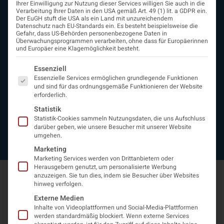
Ihrer Einwilligung zur Nutzung dieser Services willigen Sie auch in die
Beirat
Verarbeitung Ihrer Daten in den USA gemäß Art. 49 (1) lit. a GDPR ein.
Arbeitsgemeinschaften
Der EuGH stuft die USA als ein Land mit unzureichendem
Datenschutz nach EU-Standards ein. Es besteht beispielsweise die
assoziierte Gesellschaften
Gefahr, dass US-Behörden personenbezogene Daten in
EAN
Überwachungsprogrammen verarbeiten, ohne dass für Europäerinnen
und Europäer eine Klagemöglichkeit besteht.
Fördermitglieder
Entwicklung der Neurologoie
Es folgt eine Liste der Service-Gruppen, für die eine Einwi
Essenziell
Neurologiereport
Essenzielle Services ermöglichen grundlegende Funktionen
Mitgliedschaft
und sind für das ordnungsgemäße Funktionieren der Website
Statuten
erforderlich.
Protokolle
Statistik
Kontakt
Statistik-Cookies sammeln Nutzungsdaten, die uns Aufschluss
Impressum
darüber geben, wie unsere Besucher mit unserer Website
umgehen.
Datenschutzerklärung
Marketing
Marketing Services werden von Drittanbietern oder
Herausgebern genutzt, um personalisierte Werbung
anzuzeigen. Sie tun dies, indem sie Besucher über Websites
hinweg verfolgen.
Externe Medien
Inhalte von Videoplattformen und Social-Media-Plattformen
werden standardmäßig blockiert. Wenn externe Services