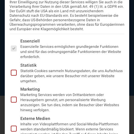
Ihrer Einwilligung zur Nutzung dieser Services willigen Sie auch in die
Beirat
Verarbeitung Ihrer Daten in den USA gemäß Art. 49 (1) lit. a GDPR ein.
Arbeitsgemeinschaften
Der EuGH stuft die USA als ein Land mit unzureichendem
Datenschutz nach EU-Standards ein. Es besteht beispielsweise die
assoziierte Gesellschaften
Gefahr, dass US-Behörden personenbezogene Daten in
EAN
Überwachungsprogrammen verarbeiten, ohne dass für Europäerinnen
und Europäer eine Klagemöglichkeit besteht.
Fördermitglieder
Entwicklung der Neurologoie
Es folgt eine Liste der Service-Gruppen, für die eine Einwi
Essenziell
Neurologiereport
Essenzielle Services ermöglichen grundlegende Funktionen
Mitgliedschaft
und sind für das ordnungsgemäße Funktionieren der Website
Statuten
erforderlich.
Protokolle
Statistik
Kontakt
Statistik-Cookies sammeln Nutzungsdaten, die uns Aufschluss
Impressum
darüber geben, wie unsere Besucher mit unserer Website
umgehen.
Datenschutzerklärung
Marketing
Marketing Services werden von Drittanbietern oder
Herausgebern genutzt, um personalisierte Werbung
anzuzeigen. Sie tun dies, indem sie Besucher über Websites
hinweg verfolgen.
Externe Medien
Inhalte von Videoplattformen und Social-Media-Plattformen
werden standardmäßig blockiert. Wenn externe Services