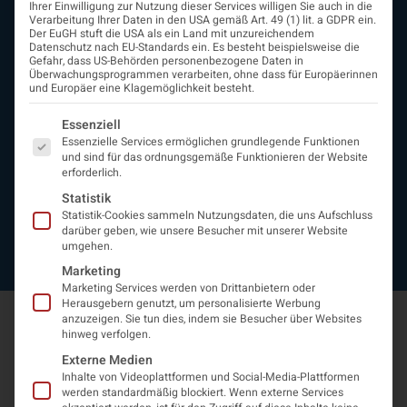
Ihrer Einwilligung zur Nutzung dieser Services willigen Sie auch in die
Beirat
Verarbeitung Ihrer Daten in den USA gemäß Art. 49 (1) lit. a GDPR ein.
Arbeitsgemeinschaften
Der EuGH stuft die USA als ein Land mit unzureichendem
Datenschutz nach EU-Standards ein. Es besteht beispielsweise die
assoziierte Gesellschaften
Gefahr, dass US-Behörden personenbezogene Daten in
EAN
Überwachungsprogrammen verarbeiten, ohne dass für Europäerinnen
und Europäer eine Klagemöglichkeit besteht.
Fördermitglieder
Entwicklung der Neurologoie
Es folgt eine Liste der Service-Gruppen, für die eine Einwi
Essenziell
Neurologiereport
Essenzielle Services ermöglichen grundlegende Funktionen
Mitgliedschaft
und sind für das ordnungsgemäße Funktionieren der Website
Statuten
erforderlich.
Protokolle
Statistik
Kontakt
Statistik-Cookies sammeln Nutzungsdaten, die uns Aufschluss
Impressum
darüber geben, wie unsere Besucher mit unserer Website
umgehen.
Datenschutzerklärung
Marketing
Marketing Services werden von Drittanbietern oder
Herausgebern genutzt, um personalisierte Werbung
anzuzeigen. Sie tun dies, indem sie Besucher über Websites
hinweg verfolgen.
Externe Medien
Inhalte von Videoplattformen und Social-Media-Plattformen
werden standardmäßig blockiert. Wenn externe Services