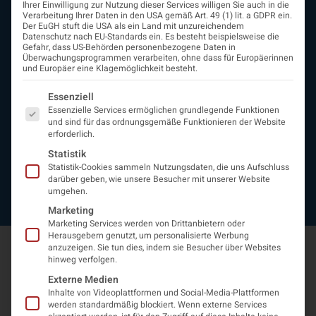
Ihrer Einwilligung zur Nutzung dieser Services willigen Sie auch in die
Beirat
Verarbeitung Ihrer Daten in den USA gemäß Art. 49 (1) lit. a GDPR ein.
Arbeitsgemeinschaften
Der EuGH stuft die USA als ein Land mit unzureichendem
Datenschutz nach EU-Standards ein. Es besteht beispielsweise die
assoziierte Gesellschaften
Gefahr, dass US-Behörden personenbezogene Daten in
EAN
Überwachungsprogrammen verarbeiten, ohne dass für Europäerinnen
und Europäer eine Klagemöglichkeit besteht.
Fördermitglieder
Entwicklung der Neurologoie
Es folgt eine Liste der Service-Gruppen, für die eine Einwi
Essenziell
Neurologiereport
Essenzielle Services ermöglichen grundlegende Funktionen
Mitgliedschaft
und sind für das ordnungsgemäße Funktionieren der Website
Statuten
erforderlich.
Protokolle
Statistik
Kontakt
Statistik-Cookies sammeln Nutzungsdaten, die uns Aufschluss
Impressum
darüber geben, wie unsere Besucher mit unserer Website
umgehen.
Datenschutzerklärung
Marketing
Marketing Services werden von Drittanbietern oder
Herausgebern genutzt, um personalisierte Werbung
anzuzeigen. Sie tun dies, indem sie Besucher über Websites
hinweg verfolgen.
Externe Medien
Inhalte von Videoplattformen und Social-Media-Plattformen
werden standardmäßig blockiert. Wenn externe Services