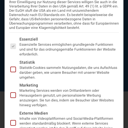
Ihrer Einwilligung zur Nutzung dieser Services willigen Sie auch in die
Beirat
Verarbeitung Ihrer Daten in den USA gemäß Art. 49 (1) lit. a GDPR ein.
Arbeitsgemeinschaften
Der EuGH stuft die USA als ein Land mit unzureichendem
Datenschutz nach EU-Standards ein. Es besteht beispielsweise die
assoziierte Gesellschaften
Gefahr, dass US-Behörden personenbezogene Daten in
EAN
Überwachungsprogrammen verarbeiten, ohne dass für Europäerinnen
und Europäer eine Klagemöglichkeit besteht.
Fördermitglieder
Entwicklung der Neurologoie
Es folgt eine Liste der Service-Gruppen, für die eine Einwi
Essenziell
Neurologiereport
Essenzielle Services ermöglichen grundlegende Funktionen
Mitgliedschaft
und sind für das ordnungsgemäße Funktionieren der Website
Statuten
erforderlich.
Protokolle
Statistik
Kontakt
Statistik-Cookies sammeln Nutzungsdaten, die uns Aufschluss
Impressum
darüber geben, wie unsere Besucher mit unserer Website
umgehen.
Datenschutzerklärung
Marketing
Marketing Services werden von Drittanbietern oder
Herausgebern genutzt, um personalisierte Werbung
anzuzeigen. Sie tun dies, indem sie Besucher über Websites
hinweg verfolgen.
Externe Medien
Inhalte von Videoplattformen und Social-Media-Plattformen
werden standardmäßig blockiert. Wenn externe Services