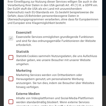
Ihrer Einwilligung zur Nutzung dieser Services willigen Sie auch in die
Beirat
Verarbeitung Ihrer Daten in den USA gemäß Art. 49 (1) lit. a GDPR ein.
Arbeitsgemeinschaften
Der EuGH stuft die USA als ein Land mit unzureichendem
Datenschutz nach EU-Standards ein. Es besteht beispielsweise die
assoziierte Gesellschaften
Gefahr, dass US-Behörden personenbezogene Daten in
EAN
Überwachungsprogrammen verarbeiten, ohne dass für Europäerinnen
und Europäer eine Klagemöglichkeit besteht.
Fördermitglieder
Entwicklung der Neurologoie
Es folgt eine Liste der Service-Gruppen, für die eine Einwi
Essenziell
Neurologiereport
Essenzielle Services ermöglichen grundlegende Funktionen
Mitgliedschaft
und sind für das ordnungsgemäße Funktionieren der Website
Statuten
erforderlich.
Protokolle
Statistik
Kontakt
Statistik-Cookies sammeln Nutzungsdaten, die uns Aufschluss
Impressum
darüber geben, wie unsere Besucher mit unserer Website
umgehen.
Datenschutzerklärung
Marketing
Marketing Services werden von Drittanbietern oder
Herausgebern genutzt, um personalisierte Werbung
anzuzeigen. Sie tun dies, indem sie Besucher über Websites
hinweg verfolgen.
Externe Medien
Inhalte von Videoplattformen und Social-Media-Plattformen
werden standardmäßig blockiert. Wenn externe Services