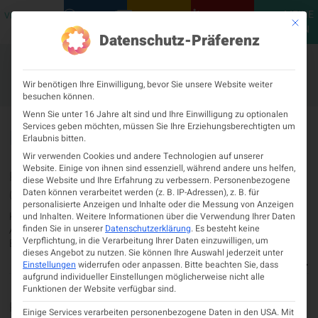
MEINE
VERANSTALTUNGEN
PODCASTS
NEUROLOGISCH
KONTAKT
Mit die
ÖGN
Datenschutz-Präferenz
Wir benötigen Ihre Einwilligung, bevor Sie unsere Website weiter
besuchen können.
Wenn Sie unter 16 Jahre alt sind und Ihre Einwilligung zu optionalen
Services geben möchten, müssen Sie Ihre Erziehungsberechtigten um
Hilfethemen
Erlaubnis bitten.
Wir verwenden Cookies und andere Technologien auf unserer
Website. Einige von ihnen sind essenziell, während andere uns helfen,
Passwort vergessen und neu vergeben
diese Website und Ihre Erfahrung zu verbessern.
Personenbezogene
(zurücksetzen)
Daten können verarbeitet werden (z. B. IP-Adressen), z. B. für
personalisierte Anzeigen und Inhalte oder die Messung von Anzeigen
Klicken Sie auf der Anmeldeseite unterhalb des
und Inhalten.
Weitere Informationen über die Verwendung Ihrer Daten
Anmeldeformulars auf “Passwort vergessen” oder auf den
finden Sie in unserer
Datenschutzerklärung
.
Es besteht keine
Verpflichtung, in die Verarbeitung Ihrer Daten einzuwilligen, um
Button “Passwort zurücksetzen”. Beide Links leiten...
dieses Angebot zu nutzen.
Sie können Ihre Auswahl jederzeit unter
Hilfethema anzeigen
Einstellungen
widerrufen oder anpassen.
Bitte beachten Sie, dass
aufgrund individueller Einstellungen möglicherweise nicht alle
Funktionen der Website verfügbar sind.
Passwort vor der ersten Anmeldung festlegen
Einige Services verarbeiten personenbezogene Daten in den USA. Mit