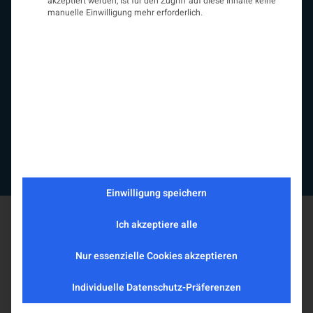
akzeptiert werden, ist für den Zugriff auf diese Inhalte keine
assoziierte Gesellschaften
manuelle Einwilligung mehr erforderlich.
EAN
Fördermitglieder
Entwicklung der Neurologoie
Neurologiereport
Mitgliedschaft
Statuten
Protokolle
Kontakt
Impressum
Datenschutzerklärung
Einwilligung speichern
Ich akzeptiere alle
Nur essenzielle Cookies akzeptieren
Individuelle Datenschutz-Präferenzen