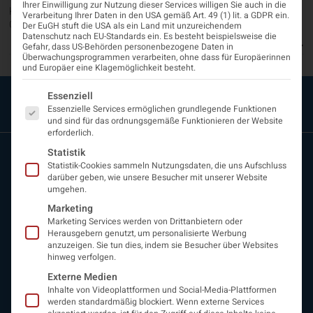
Ihrer Einwilligung zur Nutzung dieser Services willigen Sie auch in die
Klicken Sie im Bereich ganz oben auf der Website auf “Meine
Verarbeitung Ihrer Daten in den USA gemäß Art. 49 (1) lit. a GDPR ein.
ÖGN” Klicken Sie auf der Anmeldeseite unterhalb...
Der EuGH stuft die USA als ein Land mit unzureichendem
Datenschutz nach EU-Standards ein. Es besteht beispielsweise die
Hilfethema anzeigen
Gefahr, dass US-Behörden personenbezogene Daten in
Überwachungsprogrammen verarbeiten, ohne dass für Europäerinnen
und Europäer eine Klagemöglichkeit besteht.
Es folgt eine Liste der Service-Gruppen, für die eine Einwi
Essenziell
Essenzielle Services ermöglichen grundlegende Funktionen
und sind für das ordnungsgemäße Funktionieren der Website
erforderlich.
Statistik
Statistik-Cookies sammeln Nutzungsdaten, die uns Aufschluss
darüber geben, wie unsere Besucher mit unserer Website
umgehen.
Marketing
Marketing Services werden von Drittanbietern oder
Herausgebern genutzt, um personalisierte Werbung
ÖGN
anzuzeigen. Sie tun dies, indem sie Besucher über Websites
hinweg verfolgen.
Über uns
Externe Medien
Vorstand
Inhalte von Videoplattformen und Social-Media-Plattformen
Beirat
werden standardmäßig blockiert. Wenn externe Services
Arbeitsgemeinschaften