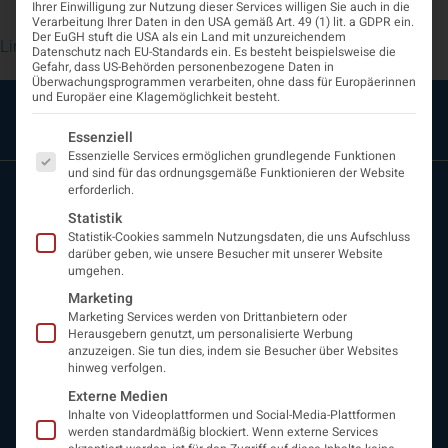
Ihrer Einwilligung zur Nutzung dieser Services willigen Sie auch in die
Verarbeitung Ihrer Daten in den USA gemäß Art. 49 (1) lit. a GDPR ein.
Der EuGH stuft die USA als ein Land mit unzureichendem
Link zum Programm
Datenschutz nach EU-Standards ein. Es besteht beispielsweise die
Gefahr, dass US-Behörden personenbezogene Daten in
Überwachungsprogrammen verarbeiten, ohne dass für Europäerinnen
und Europäer eine Klagemöglichkeit besteht.
Es folgt eine Liste der Service-Gruppen, für die eine Einwi
Essenziell
Essenzielle Services ermöglichen grundlegende Funktionen
und sind für das ordnungsgemäße Funktionieren der Website
erforderlich.
Statistik
Statistik-Cookies sammeln Nutzungsdaten, die uns Aufschluss
darüber geben, wie unsere Besucher mit unserer Website
umgehen.
Marketing
Marketing Services werden von Drittanbietern oder
ÖGN
Herausgebern genutzt, um personalisierte Werbung
Über uns
anzuzeigen. Sie tun dies, indem sie Besucher über Websites
Vorstand
hinweg verfolgen.
Beirat
Externe Medien
Arbeitsgemeinschaften
Inhalte von Videoplattformen und Social-Media-Plattformen
werden standardmäßig blockiert. Wenn externe Services
assoziierte Gesellschaften