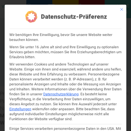
MEINE
VERANSTALTUNGEN
PODCASTS
NEUROLOGISCH
KONTAKT
Mit die
ÖGN
Datenschutz-Präferenz
Wir benötigen Ihre Einwilligung, bevor Sie unsere Website weiter
besuchen können.
Wenn Sie unter 16 Jahre alt sind und Ihre Einwilligung zu optionalen
Services geben möchten, müssen Sie Ihre Erziehungsberechtigten um
Gedenkveranstaltung 200 Jahre
Erlaubnis bitten.
„An Essay on the Shaking Palsy“
Wir verwenden Cookies und andere Technologien auf unserer
Website. Einige von ihnen sind essenziell, während andere uns helfen,
diese Website und Ihre Erfahrung zu verbessern.
Personenbezogene
Mai 17, 2024
4:04 p.m.
Daten können verarbeitet werden (z. B. IP-Adressen), z. B. für
personalisierte Anzeigen und Inhalte oder die Messung von Anzeigen
und Inhalten.
Weitere Informationen über die Verwendung Ihrer Daten
Prof. Walter Pirker hat gemeinsam mit der Österreichischen
finden Sie in unserer
Datenschutzerklärung
.
Es besteht keine
Verpflichtung, in die Verarbeitung Ihrer Daten einzuwilligen, um
Parkinsongesellschaft eine spannende Veranstaltung im
dieses Angebot zu nutzen.
Sie können Ihre Auswahl jederzeit unter
Naturhistorischen Museum organisiert.
Einstellungen
widerrufen oder anpassen.
Bitte beachten Sie, dass
aufgrund individueller Einstellungen möglicherweise nicht alle
Montag, 22. Mai, 16.00 Uhr, Naturhistorisches Museum
Funktionen der Website verfügbar sind.
Wien
Einige Services verarbeiten personenbezogene Daten in den USA. Mit