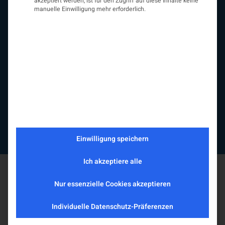
Beirat
akzeptiert werden, ist für den Zugriff auf diese Inhalte keine
manuelle Einwilligung mehr erforderlich.
Arbeitsgemeinschaften
assoziierte Gesellschaften
EAN
Fördermitglieder
Entwicklung der Neurologoie
Neurologiereport
Mitgliedschaft
Statuten
Protokolle
Kontakt
Impressum
Datenschutzerklärung
Einwilligung speichern
Ich akzeptiere alle
Nur essenzielle Cookies akzeptieren
Individuelle Datenschutz-Präferenzen