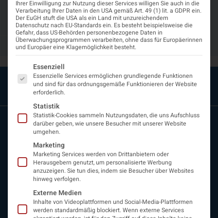
Imaging bei Parkinson-
Ihrer Einwilligung zur Nutzung dieser Services willigen Sie auch in die
Verarbeitung Ihrer Daten in den USA gemäß Art. 49 (1) lit. a GDPR ein.
Syndromen”
Der EuGH stuft die USA als ein Land mit unzureichendem
Datenschutz nach EU-Standards ein. Es besteht beispielsweise die
Gefahr, dass US-Behörden personenbezogene Daten in
Überwachungsprogrammen verarbeiten, ohne dass für Europäerinnen
Mai 21, 2024
11:25 a.m.
und Europäer eine Klagemöglichkeit besteht.
Es folgt eine Liste der Service-Gruppen, für die eine Einwi
Essenziell
Essenzielle Services ermöglichen grundlegende Funktionen
und sind für das ordnungsgemäße Funktionieren der Website
erforderlich.
Statistik
Statistik-Cookies sammeln Nutzungsdaten, die uns Aufschluss
darüber geben, wie unsere Besucher mit unserer Website
umgehen.
Marketing
Marketing Services werden von Drittanbietern oder
Herausgebern genutzt, um personalisierte Werbung
anzuzeigen. Sie tun dies, indem sie Besucher über Websites
hinweg verfolgen.
ÖGN
Externe Medien
Über uns
Inhalte von Videoplattformen und Social-Media-Plattformen
Vorstand
werden standardmäßig blockiert. Wenn externe Services