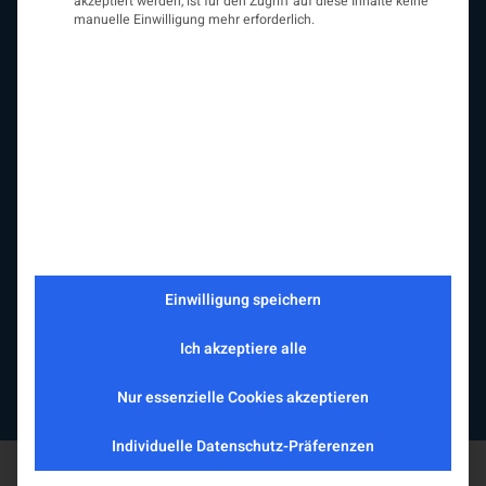
akzeptiert werden, ist für den Zugriff auf diese Inhalte keine
manuelle Einwilligung mehr erforderlich.
ÖGN
Über uns
Vorstand
Beirat
Arbeitsgemeinschaften
assoziierte Gesellschaften
EAN
Fördermitglieder
Entwicklung der Neurologoie
Neurologiereport
Mitgliedschaft
Statuten
Einwilligung speichern
Protokolle
Kontakt
Ich akzeptiere alle
Impressum
Datenschutzerklärung
Nur essenzielle Cookies akzeptieren
Individuelle Datenschutz-Präferenzen