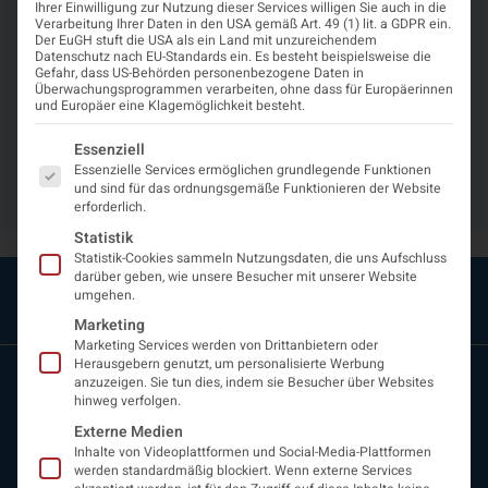
Ihrer Einwilligung zur Nutzung dieser Services willigen Sie auch in die
HABEN DIE WICHTIGSTEN
Verarbeitung Ihrer Daten in den USA gemäß Art. 49 (1) lit. a GDPR ein.
Der EuGH stuft die USA als ein Land mit unzureichendem
FAKTEN FÜR MEDIZINISCHES
Datenschutz nach EU-Standards ein. Es besteht beispielsweise die
Gefahr, dass US-Behörden personenbezogene Daten in
Überwachungsprogrammen verarbeiten, ohne dass für Europäerinnen
PERSONAL, ÄRZTE/ÄRZTINNEN
und Europäer eine Klagemöglichkeit besteht.
SOWIE PATIENTINNEN UND
Es folgt eine Liste der Service-Gruppen, für die eine Einwi
Essenziell
ANGEHÖRIGEN
Essenzielle Services ermöglichen grundlegende Funktionen
und sind für das ordnungsgemäße Funktionieren der Website
ZUSAMMENGEFASST.
erforderlich.
Statistik
Statistik-Cookies sammeln Nutzungsdaten, die uns Aufschluss
darüber geben, wie unsere Besucher mit unserer Website
umgehen.
Marketing
Marketing Services werden von Drittanbietern oder
Herausgebern genutzt, um personalisierte Werbung
anzuzeigen. Sie tun dies, indem sie Besucher über Websites
hinweg verfolgen.
Externe Medien
Inhalte von Videoplattformen und Social-Media-Plattformen
werden standardmäßig blockiert. Wenn externe Services