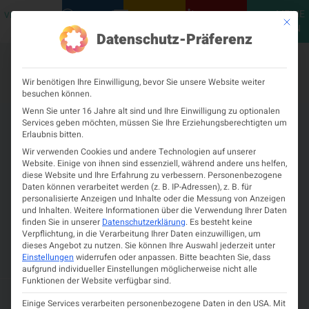
MEINE
VERANSTALTUNGEN
PODCASTS
NEUROLOGISCH
KONTAKT
Mit die
ÖGN
Datenschutz-Präferenz
Wir benötigen Ihre Einwilligung, bevor Sie unsere Website weiter
besuchen können.
Wenn Sie unter 16 Jahre alt sind und Ihre Einwilligung zu optionalen
Services geben möchten, müssen Sie Ihre Erziehungsberechtigten um
Erlaubnis bitten.
Wir verwenden Cookies und andere Technologien auf unserer
Website. Einige von ihnen sind essenziell, während andere uns helfen,
diese Website und Ihre Erfahrung zu verbessern.
Personenbezogene
Daten können verarbeitet werden (z. B. IP-Adressen), z. B. für
personalisierte Anzeigen und Inhalte oder die Messung von Anzeigen
und Inhalten.
Weitere Informationen über die Verwendung Ihrer Daten
finden Sie in unserer
Datenschutzerklärung
.
Es besteht keine
Verpflichtung, in die Verarbeitung Ihrer Daten einzuwilligen, um
dieses Angebot zu nutzen.
Sie können Ihre Auswahl jederzeit unter
Covid-19 und Epilepsie
Einstellungen
widerrufen oder anpassen.
Bitte beachten Sie, dass
aufgrund individueller Einstellungen möglicherweise nicht alle
Funktionen der Website verfügbar sind.
Mai 21, 2024
11:31 a.m.
A. ROHRACHER UND E. TRINKA
Einige Services verarbeiten personenbezogene Daten in den USA. Mit