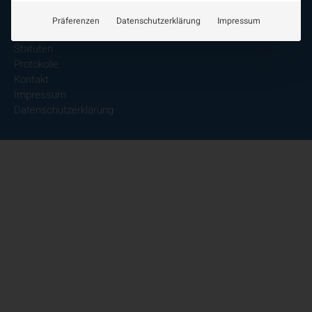
Entwicklung der Neurologoie
Neurologiereport
Präferenzen
Datenschutzerklärung
Impressum
Mitgliedschaft
Statuten
Protokolle
Kontakt
Impressum
Datenschutzerklärung