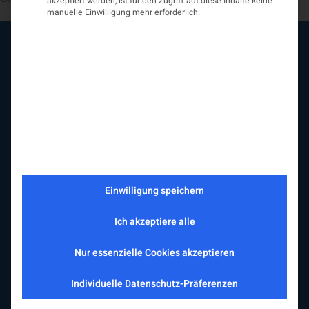
akzeptiert werden, ist für den Zugriff auf diese Inhalte keine
manuelle Einwilligung mehr erforderlich.
ÖGN
Einwilligung speichern
Über uns
Vorstand
Ich akzeptiere alle
Beirat
Arbeitsgemeinschaften
Nur essenzielle Cookies akzeptieren
assoziierte Gesellschaften
EAN
Individuelle Datenschutz-Präferenzen
Fördermitglieder