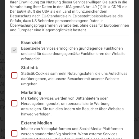
Ausblick ÖGN JT 2024: Auf ein
Ihrer Einwilligung zur Nutzung dieser Services willigen Sie auch in die
Verarbeitung Ihrer Daten in den USA gemäß Art. 49 (1) lit. a GDPR ein.
Wiedersehen 2024 in Wien
Der EuGH stuft die USA als ein Land mit unzureichendem
Datenschutz nach EU-Standards ein. Es besteht beispielsweise die
Gefahr, dass US-Behörden personenbezogene Daten in
Überwachungsprogrammen verarbeiten, ohne dass für Europäerinnen
Mai 21, 2024
11:44 a.m.
und Europäer eine Klagemöglichkeit besteht.
Es folgt eine Liste der Service-Gruppen, für die eine Einwi
Essenziell
Essenzielle Services ermöglichen grundlegende Funktionen
Unter dem Motto „
Brain Health
“ wird von 13. bis 15. März
und sind für das ordnungsgemäße Funktionieren der Website
erforderlich.
2024 in der imperialen Kulisse der Wiener Hofburg die 21.
Statistik
Jahrestagung der Österreichischen Gesellschaft für
Statistik-Cookies sammeln Nutzungsdaten, die uns Aufschluss
Neurologie (ÖGN´24) stattfinden.
Brain Health
betrifft uns
darüber geben, wie unsere Besucher mit unserer Website
Alle, denn die Hirngesundheit ist das wesentliche Element
umgehen.
unserer Gesundheit. Widmen wir uns daher der stärkeren
Marketing
Marketing Services werden von Drittanbietern oder
Aufmerksamkeit für die Vorbeugung und Heilung von
Herausgebern genutzt, um personalisierte Werbung
Erkrankungen des Gehirns.
anzuzeigen. Sie tun dies, indem sie Besucher über Websites
hinweg verfolgen.
Univ.-Prof. Dr. Thomas Berger, MSc, FEAN,
Tagungspräsident
Externe Medien
Inhalte von Videoplattformen und Social-Media-Plattformen
Vorstand Universitätsklinik für Neurologie, Medizinische
werden standardmäßig blockiert. Wenn externe Services
Universität Wien