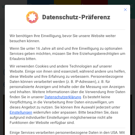
MEINE
VERANSTALTUNGEN
PODCASTS
NEUROLOGISCH
KONTAKT
Mit die
ÖGN
Datenschutz-Präferenz
Wir benötigen Ihre Einwilligung, bevor Sie unsere Website weiter
besuchen können.
Tag:
Wenn Sie unter 16 Jahre alt sind und Ihre Einwilligung zu optionalen
14. März 2025
Services geben möchten, müssen Sie Ihre Erziehungsberechtigten um
Erlaubnis bitten.
Wir verwenden Cookies und andere Technologien auf unserer
ÖGN Jahrestagung 2025: Auf
Website. Einige von ihnen sind essenziell, während andere uns helfen,
diese Website und Ihre Erfahrung zu verbessern.
Personenbezogene
ein baldiges Wiedersehen
Daten können verarbeitet werden (z. B. IP-Adressen), z. B. für
personalisierte Anzeigen und Inhalte oder die Messung von Anzeigen
und Inhalten.
Weitere Informationen über die Verwendung Ihrer Daten
finden Sie in unserer
Datenschutzerklärung
.
Es besteht keine
Verpflichtung, in die Verarbeitung Ihrer Daten einzuwilligen, um
dieses Angebot zu nutzen.
Sie können Ihre Auswahl jederzeit unter
Einstellungen
widerrufen oder anpassen.
Bitte beachten Sie, dass
aufgrund individueller Einstellungen möglicherweise nicht alle
Funktionen der Website verfügbar sind.
Einige Services verarbeiten personenbezogene Daten in den USA. Mit