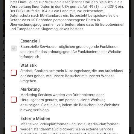
Ihrer Einwilligung zur Nutzung dieser Services willigen Sie auch in die
Verarbeitung Ihrer Daten in den USA gemäß Art. 49 (1) lit. a GDPR ein.
Der EuGH stuft die USA als ein Land mit unzureichendem
Datenschutz nach EU-Standards ein. Es besteht beispielsweise die
Gefahr, dass US-Behörden personenbezogene Daten in
Überwachungsprogrammen verarbeiten, ohne dass für Europäerinnen
und Europäer eine Klagemöglichkeit besteht.
Es folgt eine Liste der Service-Gruppen, für die eine Einwi
Essenziell
Drei spannende Tage der ÖGN-Jahrestagung liegen hinter
Essenzielle Services ermöglichen grundlegende Funktionen
uns. Von historischen Rückblicken bis hin zu innovativen
und sind für das ordnungsgemäße Funktionieren der Website
Ansätzen in der Bildgebung, Biomarker-Forschung und
erforderlich.
Therapieentwicklung wurde deutlich, wie dynamisch und
Statistik
facettenreich unser Fach ist. Mit 900 Teilnehmer*innen, 138
Statistik-Cookies sammeln Nutzungsdaten, die uns Aufschluss
darüber geben, wie unsere Besucher mit unserer Website
wissenschaftlichen Einreichungen und hochkarätigen
umgehen.
Vorträgen war die Tagung ein großer Erfolg. Hier ein großes
Marketing
Dankeschön von Priv.-Doz.in Dr.in Bettina Pfausler […]
Marketing Services werden von Drittanbietern oder
Herausgebern genutzt, um personalisierte Werbung
ÖGN Jahrestagung 2025 –
anzuzeigen. Sie tun dies, indem sie Besucher über Websites
hinweg verfolgen.
Gehirngesundheit im Fokus
Externe Medien
Inhalte von Videoplattformen und Social-Media-Plattformen
werden standardmäßig blockiert. Wenn externe Services