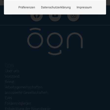
Präferenzen
Datenschutzerklärung
Impressum
ÖGN
Über uns
Vorstand
Beirat
Arbeitsgemeinschaften
assoziierte Gesellschaften
EAN
Fördermitglieder
Entwicklung der Neurologoie